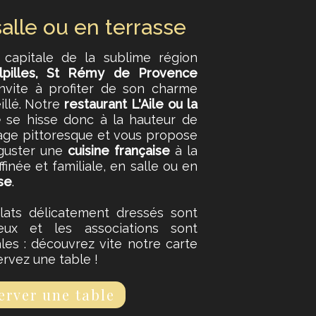
alle ou en terrasse
 capitale de la sublime région
lpilles, St Rémy de Provence
nvite à profiter de son charme
illé. Notre
restaurant L'Aile ou la
e
se hisse donc à la hauteur de
lage pittoresque et vous propose
guster une
cuisine française
à la
ffinée et familiale, en salle ou en
se
.
lats délicatement dressés sont
eux et les associations sont
ales : découvrez vite notre carte
ervez une table !
erver une table