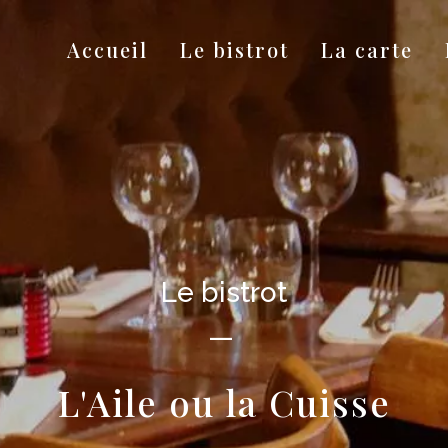
Accueil
Le bistrot
La carte
Le bistrot
—
L'Aile ou la Cuisse