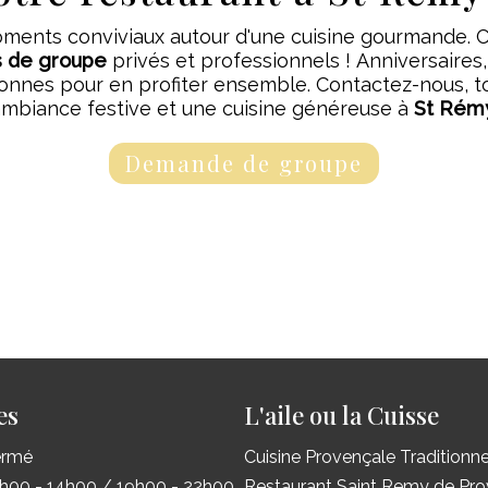
moments conviviaux autour d'une cuisine gourmande. C
s de groupe
privés et professionnels ! Anniversaires
bonnes pour en profiter ensemble. Contactez-nous, tou
mbiance festive et une cuisine généreuse à
St Rém
Demande de groupe
es
L'aile ou la Cuisse
ermé
Cuisine Provençale Traditionne
h00 - 14h00 / 19h00 - 22h00
Restaurant Saint Remy de Pr