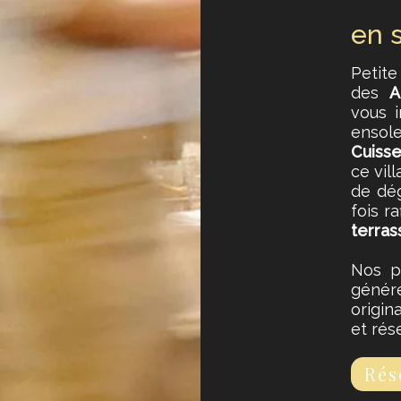
en s
Petite
des
A
vous i
ensole
Cuiss
ce vil
de dé
fois ra
terras
Nos p
génér
origin
et rés
Rés