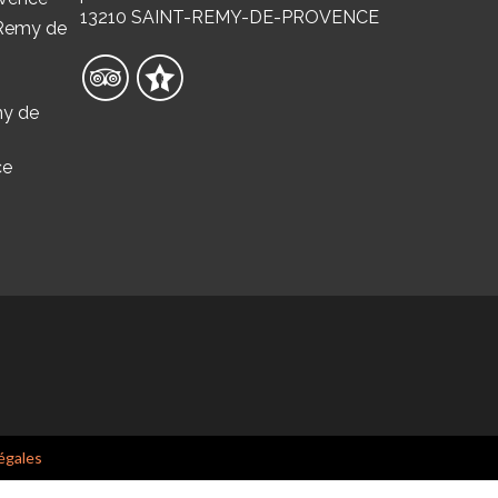
13210 SAINT-REMY-DE-PROVENCE
 Remy de
my de
ce
égales