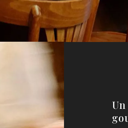
Un 
go